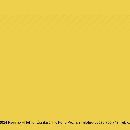
2014 Kormax - Hol
| ul. Żorska 14 | 61-345 Poznań | tel./fax (061) 8 700 749 | tel.